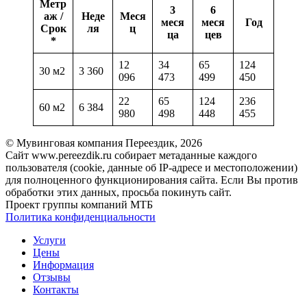
Метр
3
6
аж /
Неде
Меся
меся
меся
Год
Срок
ля
ц
ца
цев
*
12
34
65
124
30 м2
3 360
096
473
499
450
22
65
124
236
60 м2
6 384
980
498
448
455
© Мувинговая компания Переездик, 2026
Сайт www.pereezdik.ru собирает метаданные каждого
пользователя (cookie, данные об IP-адресе и местоположении)
для полноценного функционирования сайта. Если Вы против
обработки этих данных, просьба покинуть сайт.
Проект группы компаний МТБ
Политика конфиденциальности
Услуги
Цены
Информация
Отзывы
Контакты