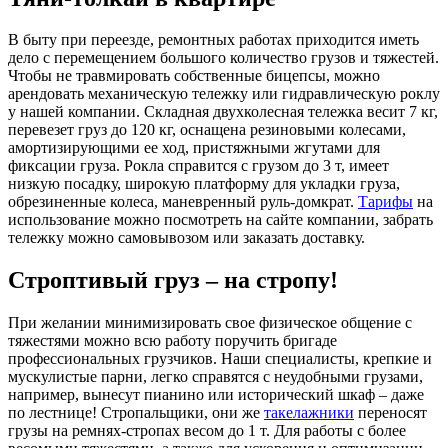
В быту при переезде, ремонтных работах приходится иметь
дело с перемещением большого количество грузов и тяжестей.
Чтобы не травмировать собственные бицепсы, можно
арендовать механическую тележку или гидравлическую роклу
у нашей компании. Складная двухколесная тележка весит 7 кг,
перевезет груз до 120 кг, оснащена резиновыми колесами,
амортизирующими ее ход, пристяжными жгутами для
фиксации груза. Рокла справится с грузом до 3 т, имеет
низкую посадку, широкую платформу для укладки груза,
обрезиненные колеса, маневренный руль-домкрат.
Тарифы
на
использование можно посмотреть на сайте компании, забрать
тележку можно самовывозом или заказать доставку.
Строптивый груз – на стропу!
При желании минимизировать свое физическое общение с
тяжестями можно всю работу поручить бригаде
профессиональных грузчиков. Наши специалисты, крепкие и
мускулистые парни, легко справятся с неудобными грузами,
например, вынесут пианино или исторический шкаф – даже
по лестнице! Стропальщики, они же
такелажники
переносят
грузы на ремнях-стропах весом до 1 т. Для работы с более