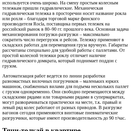
используется очень широко. На смену простым колесным
тележкам пришли гидравлические. Механическая
гидравлическая тележка в просторечии носит название рокла
или рохля – благодаря торговой марке финского
производителя Rocla, поставщика первых тележек на
российский рынок в 80–90 гг. прошлого века. Основная задача
механизирования погрузки-разгрузки – максимально
сократить число перегрузок и рейсов. Тележку применяют в
складских работах для перемещения груза вручную. Габариты
рассчитаны специально для удобной работы с паллетами. От
простой колесной тележки роклу отличает наличие
гидравлического домкрата, который поднимает поддон с
грузом.
Автоматизация работ ведется по линии разработки
разномастных вилочных погрузчиков – маленьких юрких
машинок, снабженных вилами для подъема нескольких паллет
с грузом одновременно. Они свободно перемещаются между
складскими рядами или товарными рядами в супермаркетах,
могут разворачиваться практически на месте, т.к. правый и
левый ряд колес работают от разных приводов. В разгрузке
вагонов сегодня применяются винтовые пневматические
разгрузчики, которые имеют производительность до 90 т/час.
Тяни-толкай в квартире